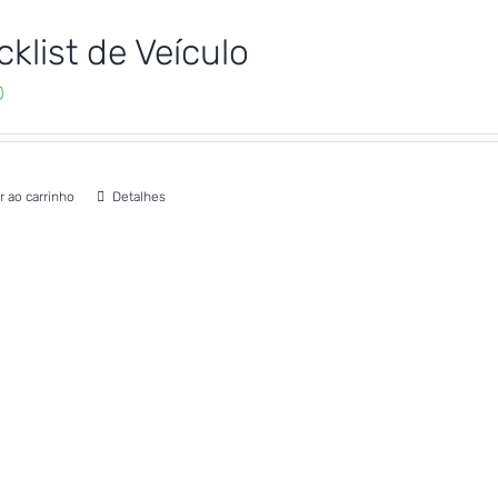
klist de Veículo
0
r ao carrinho
Detalhes