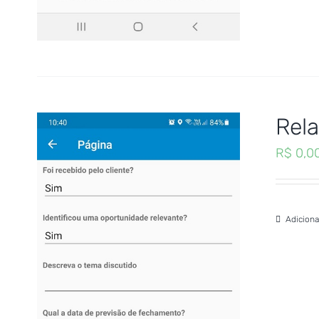
Rela
R$
0,0
Adiciona