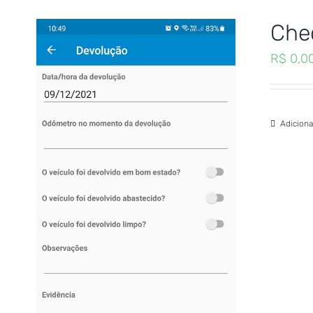
Chec
R$
0,0
Adiciona