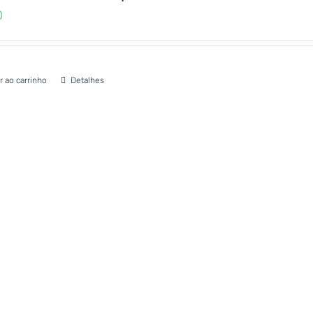
0
r ao carrinho
Detalhes