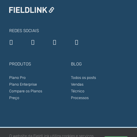
REDES SOCIAIS
PRODUTOS
BLOG
Plano Pro
Todos os posts
Plano Enterprise
Vendas
Compare os Planos
Técnico
Preço
Processos
© 2021. All Rights Reserved. This site is protected by reCAPTCHA.
O website da FieldLink utiliza cookies e serviços