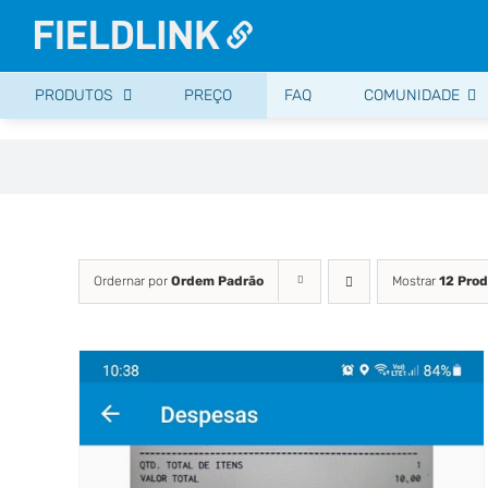
Ir
para
o
PRODUTOS
PREÇO
FAQ
COMUNIDADE
conteúdo
Ordernar por
Ordem Padrão
Mostrar
12 Pro