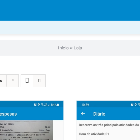
Início
»
Loja
os