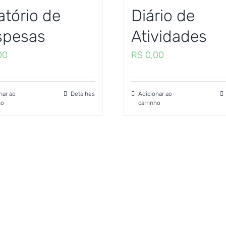
atório de
Diário de
spesas
Atividades
00
R$
0,00
nar ao
Detalhes
Adicionar ao
ho
carrinho